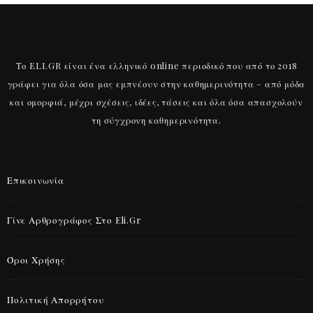
Το ELI.GR είναι ένα ελληνικό online περιοδικό που από το 2018
γράφει για όλα όσα μας εμπνέουν στην καθημερινότητα – από μόδα
και ομορφιά, μέχρι σχέσεις, ιδέες, τάσεις και όλα όσα απασχολούν
τη σύγχρονη καθημερινότητα.
Επικοινωνία
Γίνε Αρθρογράφος Στο Eli.gr
LIFESTYLE
ΜΟΔΑ
ΠΑΠΟΥΤΣΙΑ
Όροι Χρήσης
Γιατί τα παπούτσια Louboutin είναι τόσο ακριβά;
Πολιτική Απορρήτου