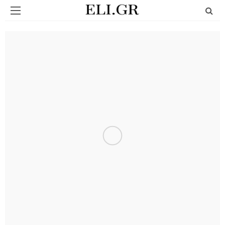
ΟΜΟΡΦΙΆ
Απλά σχέδια για νύχια που δείχνουν
πάντα κομψά