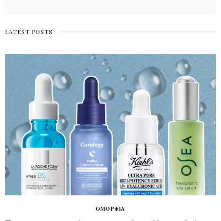
LATEST POSTS
ΣΥΝΤΑΓΈΣ
Υγιεινά γλυκά για όταν θες κάτι γλυκό
χωρίς να το παρακάνεις
LIFESTYLE
ΣΥΝΤΑΓΈΣ
ΟΜΟΡΦΙΆ
20 εύκολα φαγητά για τη δουλειά που δεν