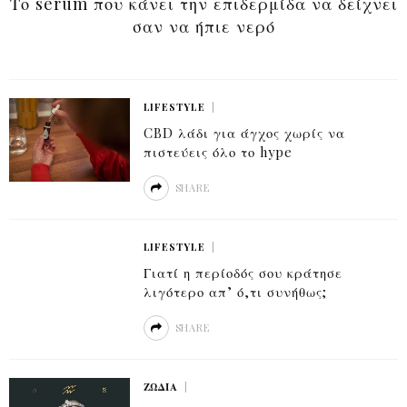
Το serum που κάνει την επιδερμίδα να δείχνει
είναι άλλη μία βαρετή σαλάτα
σαν να ήπιε νερό
LIFESTYLE
CBD λάδι για άγχος χωρίς να
πιστεύεις όλο το hype
SHARE
ΟΜΟΡΦΙΆ
LIFESTYLE
Η παλέτα που έκανε τις σκιές ματιών να
Γιατί η περίοδός σου κράτησε
μοιάζουν ξανά εύκολες
λιγότερο απ’ ό,τι συνήθως;
SHARE
ΖΏΔΙΑ