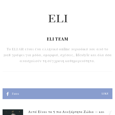
ELI TEAM
Το ELI.GR είναι ένα ελληνικό online περιοδικό που από το
2018 γράφει για μόδα, ομορφιά, σχέσεις, lifestyle και όλα όσα
απασχολούν τη σύγχρονη καθημερινότητα.
Fans
LIKE
1
Αυτά Είναι τα 5 πιο Ανεξάρτητα Ζώδια — και