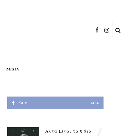
ΖΏΔΙΑ
Fans
LIKE
1
Αυτά Είναι τα 5 πιο