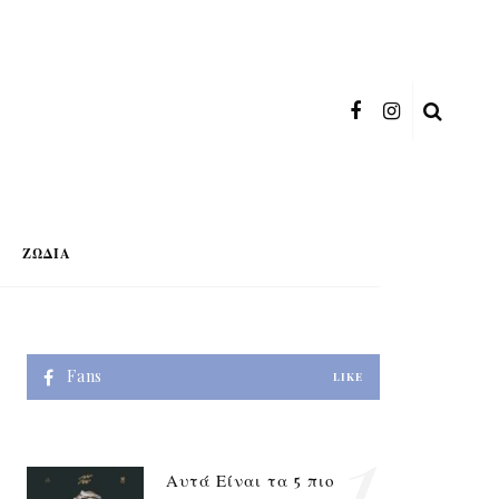
ΖΏΔΙΑ
Fans
LIKE
1
Αυτά Είναι τα 5 πιο