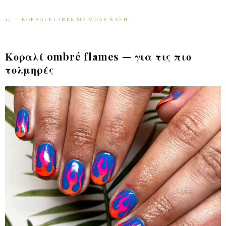
14 — ΚΟΡΑΛΊ FLAMES ΜΕ ΜΠΛΕ ΒΆΣΗ
Κοραλί ombré flames — για τις πιο
τολμηρές