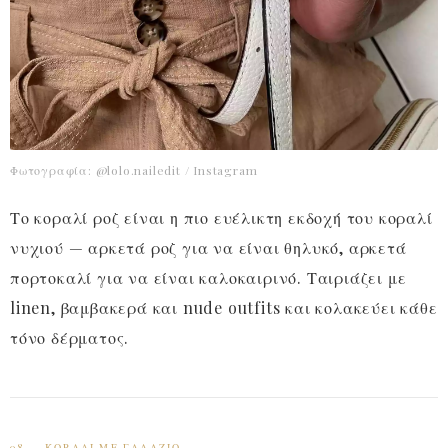
Φωτογραφία: @lolo.nailedit / Instagram
Το κοραλί ροζ είναι η πιο ευέλικτη εκδοχή του κοραλί
νυχιού — αρκετά ροζ για να είναι θηλυκό, αρκετά
πορτοκαλί για να είναι καλοκαιρινό. Ταιριάζει με
linen, βαμβακερά και nude outfits και κολακεύει κάθε
τόνο δέρματος.
08 — ΚΟΡΑΛΊ ΜΕ ΓΑΛΆΖΙΟ