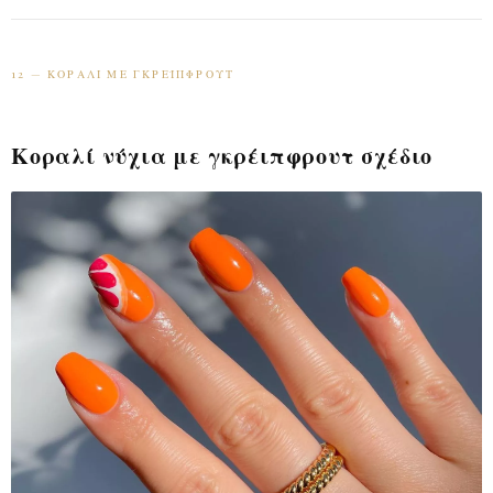
12 — ΚΟΡΑΛΊ ΜΕ ΓΚΡΈΙΠΦΡΟΥΤ
Κοραλί νύχια με γκρέιπφρουτ σχέδιο