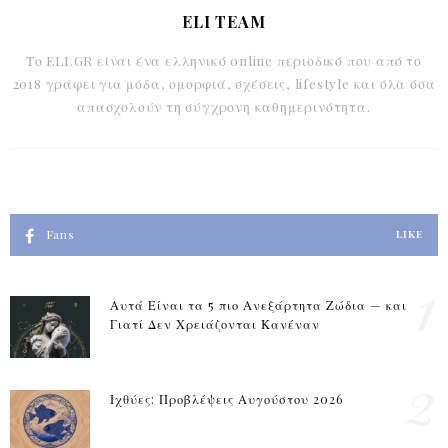
ELI TEAM
Το ELI.GR είναι ένα ελληνικό online περιοδικό που από το
2018 γράφει για μόδα, ομορφιά, σχέσεις, lifestyle και όλα όσα
απασχολούν τη σύγχρονη καθημερινότητα.
Fans
LIKE
1
Αυτά Είναι τα 5 πιο Ανεξάρτητα Ζώδια — και
Γιατί Δεν Χρειάζονται Κανέναν
2
Ιχθύες: Προβλέψεις Αυγούστου 2026