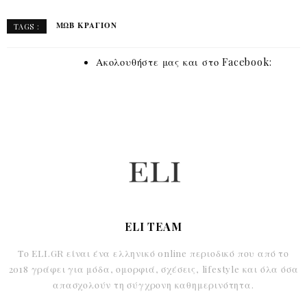
ΜΩΒ ΚΡΑΓΙΟΝ
TAGS :
Ακολουθήστε μας και στο Facebook:
ELI TEAM
Το ELI.GR είναι ένα ελληνικό online περιοδικό που από το
2018 γράφει για μόδα, ομορφιά, σχέσεις, lifestyle και όλα όσα
απασχολούν τη σύγχρονη καθημερινότητα.