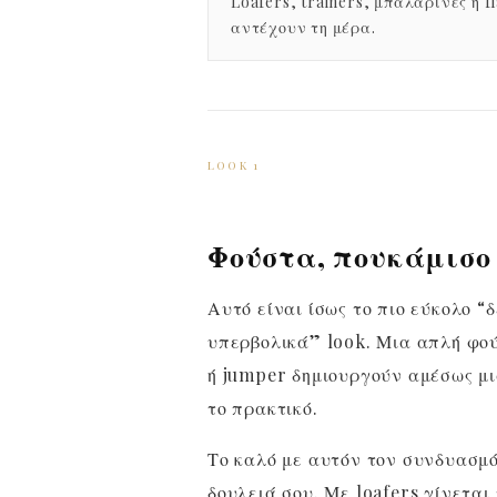
Loafers, trainers, μπαλαρίνες ή fl
αντέχουν τη μέρα.
LOOK 1
Φούστα, πουκάμισο
Αυτό είναι ίσως το πιο εύκολο 
υπερβολικά” look. Μια απλή φού
ή jumper δημιουργούν αμέσως μι
το πρακτικό.
Το καλό με αυτόν τον συνδυασμό
δουλειά σου. Με loafers γίνεται 