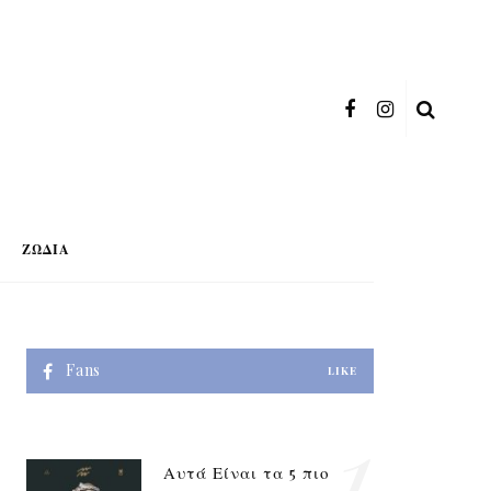
ΖΏΔΙΑ
Fans
LIKE
1
Αυτά Είναι τα 5 πιο