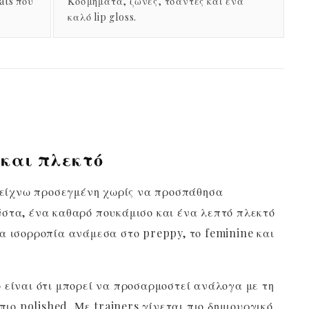
ats που
Κοσμήματα, ζώνες, τσάντες και ένα
καλό lip gloss.
 και πλεκτό
“δείχνω προσεγμένη χωρίς να προσπάθησα
στα, ένα καθαρό πουκάμισο και ένα λεπτό πλεκτό
α ισορροπία ανάμεσα στο preppy, το feminine και
 είναι ότι μπορεί να προσαρμοστεί ανάλογα με τη
πιο polished. Με trainers γίνεται πιο δημιουργικό