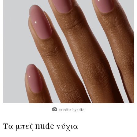
credit: byrdie
Τα μπεζ nude νύχια