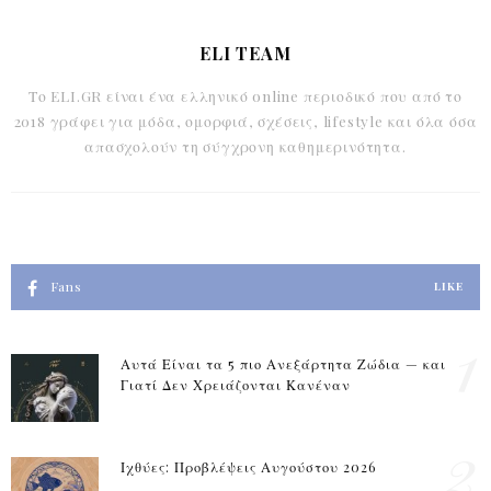
ELI TEAM
Το ELI.GR είναι ένα ελληνικό online περιοδικό που από το
2018 γράφει για μόδα, ομορφιά, σχέσεις, lifestyle και όλα όσα
απασχολούν τη σύγχρονη καθημερινότητα.
Fans
LIKE
1
Αυτά Είναι τα 5 πιο Ανεξάρτητα Ζώδια — και
Γιατί Δεν Χρειάζονται Κανέναν
2
Ιχθύες: Προβλέψεις Αυγούστου 2026