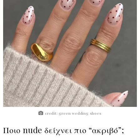
credit: green wedding shoes
Ποιο nude δείχνει πιο “ακριβό”;