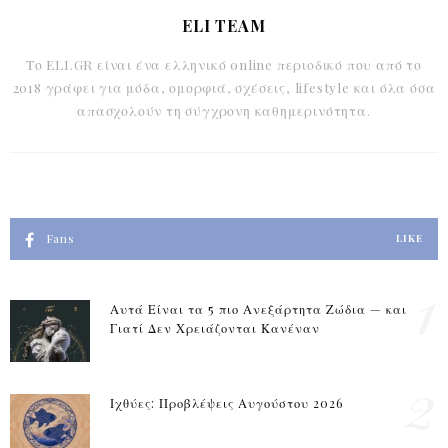
ELI TEAM
Το ELI.GR είναι ένα ελληνικό online περιοδικό που από το
2018 γράφει για μόδα, ομορφιά, σχέσεις, lifestyle και όλα όσα
απασχολούν τη σύγχρονη καθημερινότητα.
Fans
LIKE
1
Αυτά Είναι τα 5 πιο Ανεξάρτητα Ζώδια — και
Γιατί Δεν Χρειάζονται Κανέναν
2
Ιχθύες: Προβλέψεις Αυγούστου 2026