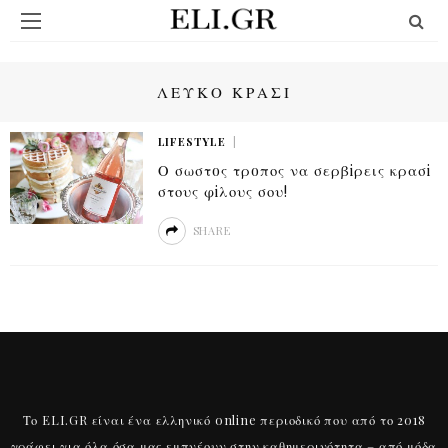
ΛΕΥΚΟ ΚΡΑΣΙ
LIFESTYLE
Ο σωστoς τρoπος να σερβiρεις κρασi
στους φiλους σου!
SHARE
Το ELI.GR είναι ένα ελληνικό online περιοδικό που από το 2018
γράφει για όλα όσα μας εμπνέουν στην καθημερινότητα – από μόδα