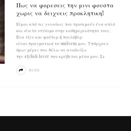
Πως να φορεσεις την μινι φουστα
χωρις να δειχνεις προκλητικη!
Είμαι από τις γυναίκες που προτιμούν ένα απλό
και άνετο ντύσιμο στην καθημερινότητα τους.
Ένα τζιν και φούτερ ή πουλόβερ
είναι πραγματικά το uniform μου. Υπάρχουν
όμως μέρες που θέλω να αναδείξω
την stylish lover που κρύβεται μέσα μου. Σε
SHARE