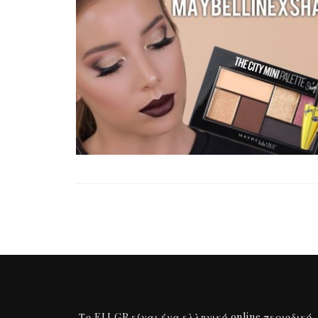
Το ELI.GR είναι ένα ελληνικό online περιοδικό