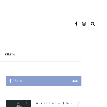
ΖΏΔΙΑ
Fans
LIKE
1
Αυτά Είναι τα 5 πιο