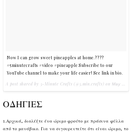
Now I can grow sweet pineapples at home.????
#5minutecrafts #video #pineapple Subscribe to our
YouTube channel to make your life easier! See link in bio.
A post shared by 5-Minute Crafts (@5.min.crafts) on
May 21, 2017 at 1:00pm PDT
ΟΔΗΓΙΕΣ
1.Αρχικά, διαλέξτε ένα ώριμο φρούτο με πράσινα φύλλα
από το μανάβικο. Για να σιγουρευτείτε ότι είναι ώριμο, το