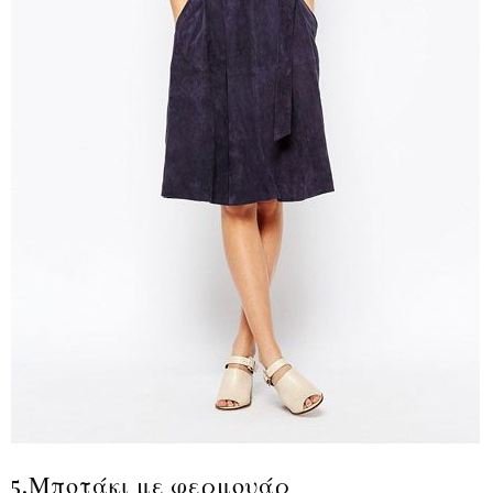
5.Μποτάκι με φερμουάρ