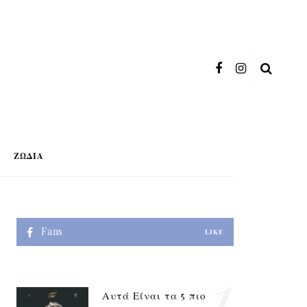
ΖΏΔΙΑ
Fans
LIKE
1
Αυτά Είναι τα 5 πιο