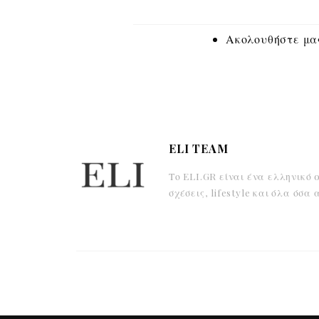
Ακολουθήστε μας
ELI TEAM
Το ELI.GR είναι ένα ελληνικό 
σχέσεις, lifestyle και όλα όσ