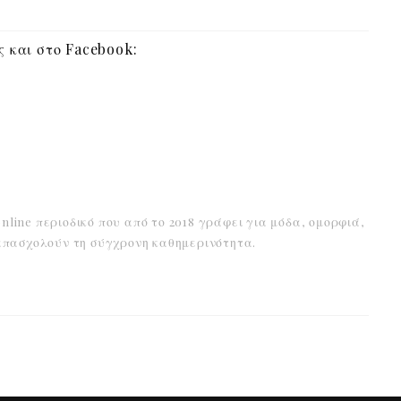
 και στο Facebook:
online περιοδικό που από το 2018 γράφει για μόδα, ομορφιά,
α απασχολούν τη σύγχρονη καθημερινότητα.