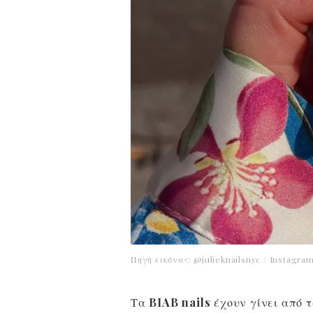
Πηγή εικόνας: @julieknailsnyc / Instagra
Τα
BIAB nails
έχουν γίνει από τ