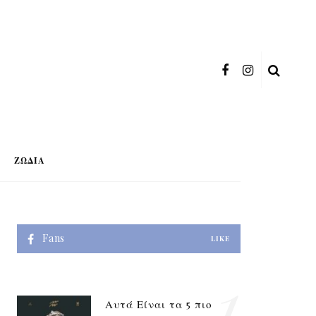
ΖΏΔΙΑ
Fans
LIKE
1
Αυτά Είναι τα 5 πιο