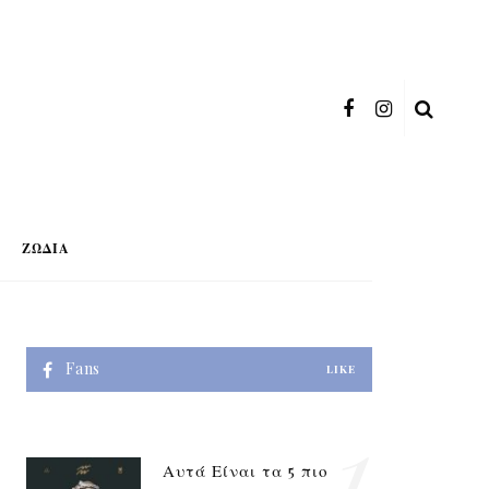
ΖΏΔΙΑ
Fans
LIKE
1
Αυτά Είναι τα 5 πιο