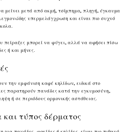
να μείνει μετά από ακμή, τσίμπημα, πληγή, έγκαυμα
λεγμονώδης υπερμελάγχρωση και είναι πιο συχνό
ύκολα.
υ πείραξες μπορεί να φύγει, αλλά να αφήσει πίσω
ες ή και μήνες.
ές
υν την εμφάνιση καφέ κηλίδων, ειδικά στο
ίκες παρατηρούν πανάδες κατά την εγκυμοσύνη,
ηψη ή σε περιόδους ορμονικής αστάθειας.
α και τύπος δέρματος
η για πανάδες, φακίδες ή κηλίδες, είναι πιο πιθανό