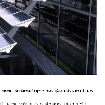
της νανο-αποδοτικότητας των ηλιακών κυττάρων.
MIT κατασκεύασε έναν ιό που ονομάζεται Μ13