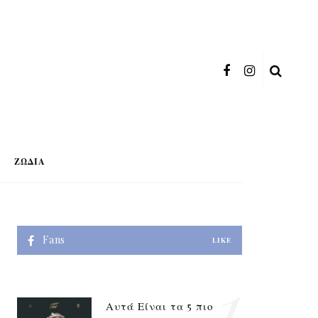
ΖΏΔΙΑ
Fans
LIKE
1
Αυτά Είναι τα 5 πιο