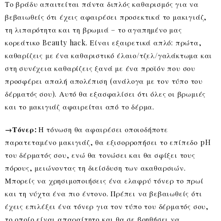
Το βράδυ απαιτείται πάντα διπλός καθαρισμός για να
βεβαιωθείς ότι έχεις αφαιρέσει προσεκτικά το μακιγιάζ,
τη λιπαρότητα και τη βρωμιά – το αγαπημένο μας
κορεάτικο Beauty hack. Είναι εξαιρετικά απλό: πρώτα,
καθαρίζεις με ένα καθαριστικό έλαιο/τζελ/γαλάκτωμα και
στη συνέχεια καθαρίζεις ξανά με ένα προϊόν που σου
προσφέρει απαλή απολέπιση (ανάλογα με τον τύπο του
δέρματός σου). Αυτό θα εξασφαλίσει ότι όλες οι βρωμιές
και το μακιγιάζ αφαιρείται από το δέρμα.
→Τόνερ:
Η τόνωση θα αφαιρέσει οποιοδήποτε
παρατεταμένο μακιγιάζ, θα εξισορροπήσει το επίπεδο pH
του δέρματός σου, ενώ θα τονώσει και θα σφίξει τους
πόρους, μειώνοντας τη διείσδυση των ακαθαρσιών.
Μπορείς να χρησιμοποιήσεις ένα ελαφρύ τόνερ το πρωί
και τη νύχτα ένα πιο έντονο. Πρέπει να βεβαιωθείς ότι
έχεις επιλέξει ένα τόνερ για τον τύπο του δέρματός σου,
το οποίο είναι απαραίτητο και θα σε βοηθήσει να