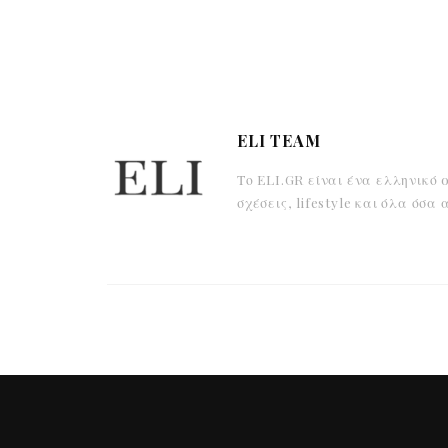
ELI TEAM
Το ELI.GR είναι ένα ελληνικό 
σχέσεις, lifestyle και όλα όσ