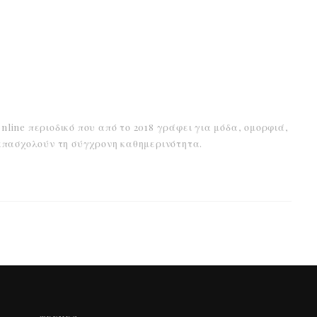
online περιοδικό που από το 2018 γράφει για μόδα, ομορφιά,
α απασχολούν τη σύγχρονη καθημερινότητα.