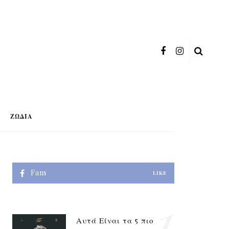
ΖΏΔΙΑ
Fans
LIKE
1
Αυτά Είναι τα 5 πιο