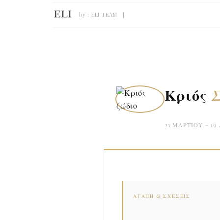
by :
ELI TEAM
Κριός
21 ΜΑΡΤΊΟΥ – 19
ΑΓΆΠΗ & ΣΧΈΣΕΙΣ