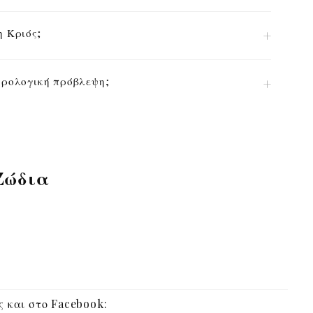
η Κριός;
στρολογική πρόβλεψη;
Ζώδια
 και στο Facebook: