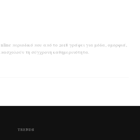
online περιοδικό που από το 2018 γράφει για μόδα, ομορφιά,
α απασχολούν τη σύγχρονη καθημερινότητα.
TRENDS