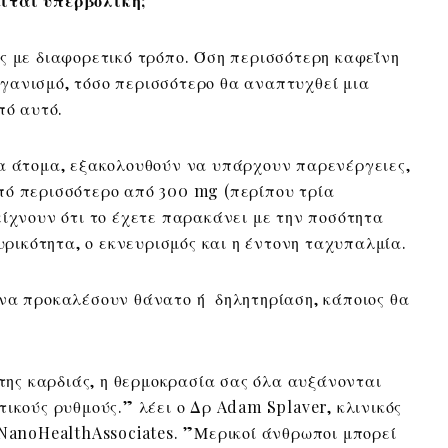
ίται υπερβολική;
ς με διαφορετικό τρόπο. Όση περισσότερη καφεΐνη
γανισμό, τόσο περισσότερο θα αναπτυχθεί μια
πό αυτό.
να άτομα, εξακολουθούν να υπάρχουν παρενέργειες,
πό περισσότερο από 300 mg (περίπου τρία
είχνουν ότι το έχετε παρακάνει με την ποσότητα
υρικότητα, ο εκνευρισμός και η έντονη ταχυπαλμία.
 να προκαλέσουν θάνατο ή δηλητηρίαση, κάποιος θα
 της καρδιάς, η θερμοκρασία σας όλα αυξάνονται
ικούς ρυθμούς.” λέει ο Δρ Adam Splaver, κλινικός
 NanoHealthAssociates. ”Μερικοί άνθρωποι μπορεί