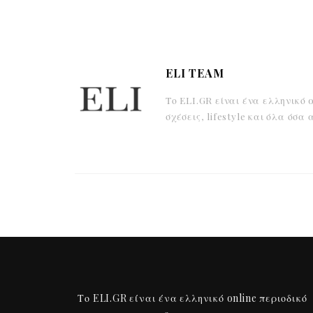
ELI TEAM
Το ELI.GR είναι ένα ελληνικό 
σχέσεις, lifestyle και όλα όσ
Το ELI.GR είναι ένα ελληνικό online περιοδικό