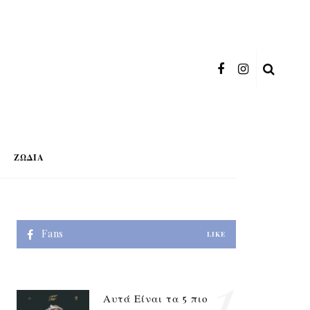
ΖΏΔΙΑ
Fans
LIKE
1
Αυτά Είναι τα 5 πιο