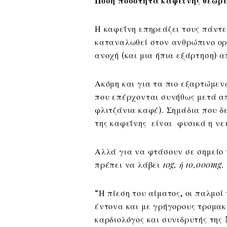
Πόση ποσότητα καφεΐνης θεωρε
Η καφεΐνη επηρεάζει τους πάντε
καταναλωθεί στον ανθρώπινο ορ
ανοχή (και μια ήπια εξάρτηση) α
Ακόμη και για τα πιο εξαρτώμε
που επέρχονται συνήθως μετά α
φλιτζάνια καφέ). Σημάδια που δ
της καφεΐνης είναι φυσικά η νε
Αλλά για να φτάσουν σε σημείο
πρέπει να λάβει
10g, ή 10,000mg.
“Η πίεση του αίματος, οι παλμοί
έντονα και με γρήγορους τρομακτ
καρδιολόγος και συνιδρυτής της