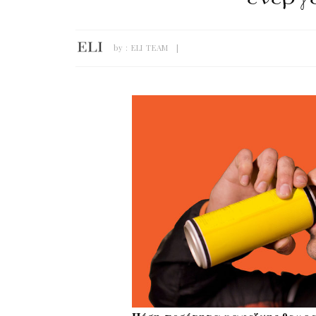
by :
ELI TEAM