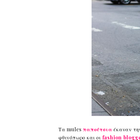
Τα mules
παπούτσια
έκαναν τη
φθινόπωρο και οι
fashion blogg