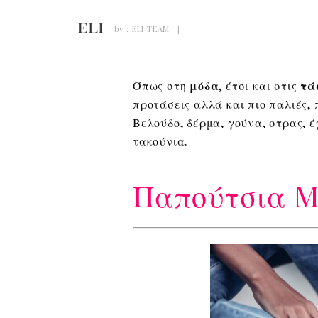
by :
ELI TEAM
Όπως στη
μόδα
, έτσι και στις
τά
προτάσεις αλλά και πιο παλιές, 
Βελούδο, δέρμα, γούνα, στρας, έ
τακούνια.
Παπούτσια M