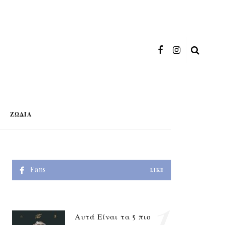
ΖΏΔΙΑ
Fans
LIKE
1
Αυτά Είναι τα 5 πιο