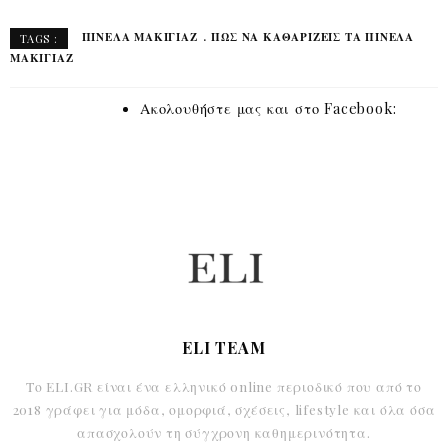
ΠΙΝΈΛΑ ΜΑΚΙΓΙΆΖ
ΠΩΣ ΝΑ ΚΑΘΑΡΊΖΕΙΣ ΤΑ ΠΙΝΈΛΑ
TAGS :
ΜΑΚΙΓΙΑΖ
Ακολουθήστε μας και στο Facebook:
ELI TEAM
Το ELI.GR είναι ένα ελληνικό online περιοδικό που από το
2018 γράφει για μόδα, ομορφιά, σχέσεις, lifestyle και όλα όσα
απασχολούν τη σύγχρονη καθημερινότητα.