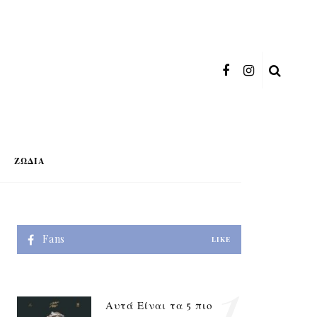
ΖΏΔΙΑ
Fans
LIKE
1
Αυτά Είναι τα 5 πιο