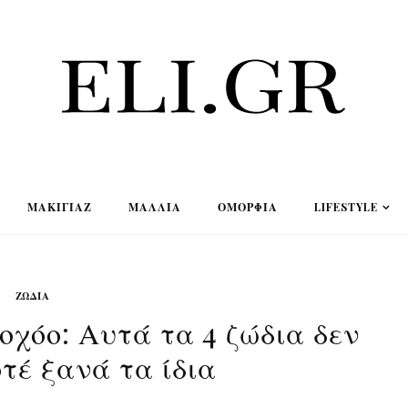
ΜΑΚΙΓΙΆΖ
ΜΑΛΛΙΆ
ΟΜΟΡΦΙΆ
LIFESTYLE
ΖΏΔΙΑ
χόο: Αυτά τα 4 ζώδια δεν
οτέ ξανά τα ίδια