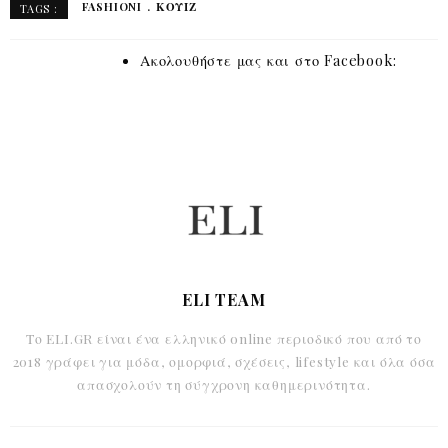
FASHIONI
ΚΟΥΙΖ
TAGS :
Ακολουθήστε μας και στο Facebook:
ELI TEAM
Το ELI.GR είναι ένα ελληνικό online περιοδικό που από το
2018 γράφει για μόδα, ομορφιά, σχέσεις, lifestyle και όλα όσα
απασχολούν τη σύγχρονη καθημερινότητα.