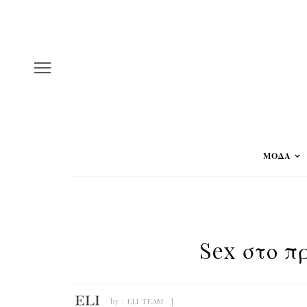
ΜΟΔΑ
Sex στο π
by :
ELI TEAM