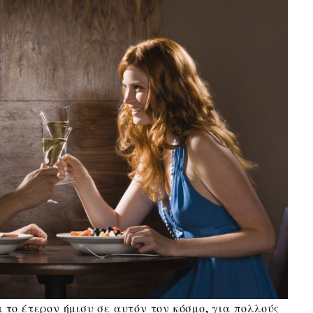
 το έτερον ήμισυ σε αυτόν τον κόσμο, για πολλούς