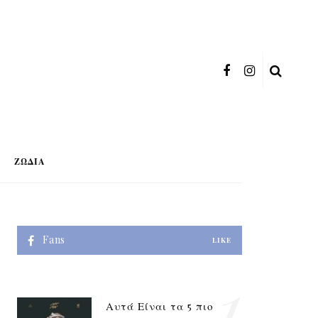
ΖΏΔΙΑ
Fans
LIKE
1
Αυτά Είναι τα 5 πιο