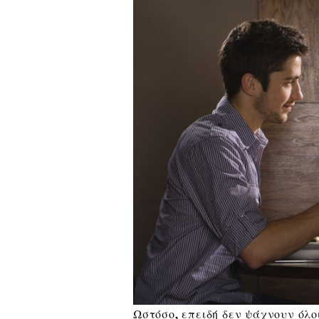
Ωστόσο, επειδή δεν ψάχνουν όλοι