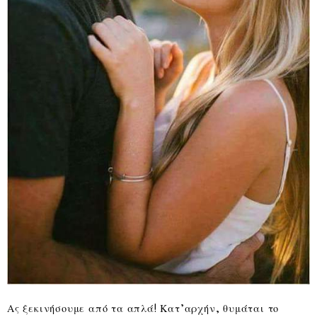
Ας ξεκινήσουμε από τα απλά! Κατ’αρχήν, θυμάται το