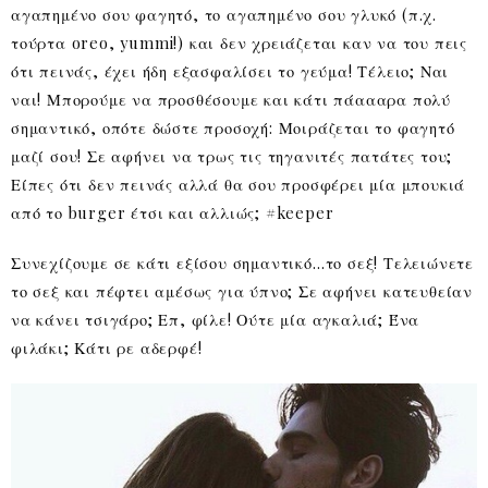
αγαπημένο σου φαγητό, το αγαπημένο σου γλυκό (π.χ.
τούρτα oreo, yummi!) και δεν χρειάζεται καν να του πεις
ότι πεινάς, έχει ήδη εξασφαλίσει το γεύμα! Τέλειο; Ναι
ναι! Μπορούμε να προσθέσουμε και κάτι πάαααρα πολύ
σημαντικό, οπότε δώστε προσοχή: Μοιράζεται το φαγητό
μαζί σου! Σε αφήνει να τρως τις τηγανιτές πατάτες του;
Είπες ότι δεν πεινάς αλλά θα σου προσφέρει μία μπουκιά
από το burger έτσι και αλλιώς; #keeper
Συνεχίζουμε σε κάτι εξίσου σημαντικό…το σεξ! Τελειώνετε
το σεξ και πέφτει αμέσως για ύπνο; Σε αφήνει κατευθείαν
να κάνει τσιγάρο; Επ, φίλε! Ούτε μία αγκαλιά; Ένα
φιλάκι; Κάτι ρε αδερφέ!