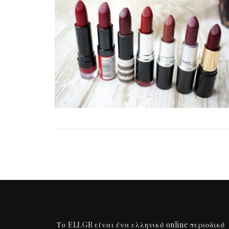
Το ELI.GR είναι ένα ελληνικό online περιοδικό