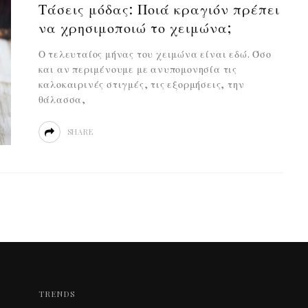
Τάσεις μόδας: Ποιά κραγιόν πρέπει
να χρησιμοποιώ το χειμώνα;
Ο τελευταίος μήνας του χειμώνα είναι εδώ. Όσο
και αν περιμένουμε με ανυπομονησία τις
καλοκαιρινές στιγμές, τις εξορμήσεις, την
θάλασσα,
SHARE
TRENDS