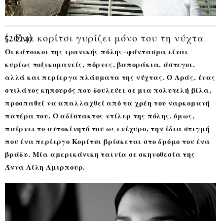
5. Ένα κορίτσι γυρίζει μόνο του τη νύχτα (2014)
Οι κάτοικοι της ιρανικής πόλης-φάντασμα είναι
κυρίως τοξικομανείς, πόρνες, βαποράκια, άστεγοι,
αλλά και περίεργα πλάσματα της νύχτας. Ο Αράς, ένας
στιλάτος κηπουρός που δουλεύει σε μια πολυτελή βίλα,
προσπαθεί να απαλλαχθεί από τα χρέη του ναρκομανή
πατέρα του. Ο αδίστακτος ντίλερ της πόλης, όμως,
παίρνει το αυτοκίνητό του ως ενέχυρο, την ίδια στιγμή
που ένα περίεργο Κορίτσι βρίσκεται στο δρόμο του ένα
βράδυ. Μία αμερικάνικη ταινία σε σκηνοθεσία της
Άννα Λίλη Αμιρπουρ.