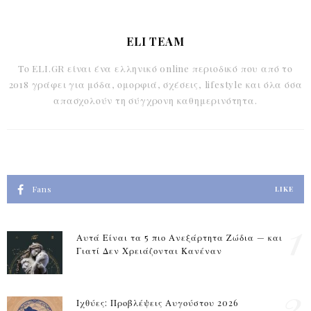
ELI TEAM
Το ELI.GR είναι ένα ελληνικό online περιοδικό που από το
2018 γράφει για μόδα, ομορφιά, σχέσεις, lifestyle και όλα όσα
απασχολούν τη σύγχρονη καθημερινότητα.
Fans
LIKE
1
Αυτά Είναι τα 5 πιο Ανεξάρτητα Ζώδια — και
Γιατί Δεν Χρειάζονται Κανέναν
2
Ιχθύες: Προβλέψεις Αυγούστου 2026