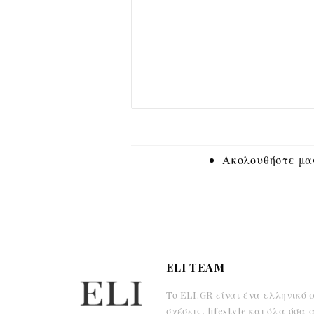
Ακολουθήστε μας
ELI TEAM
Το ELI.GR είναι ένα ελληνικό 
σχέσεις, lifestyle και όλα όσ