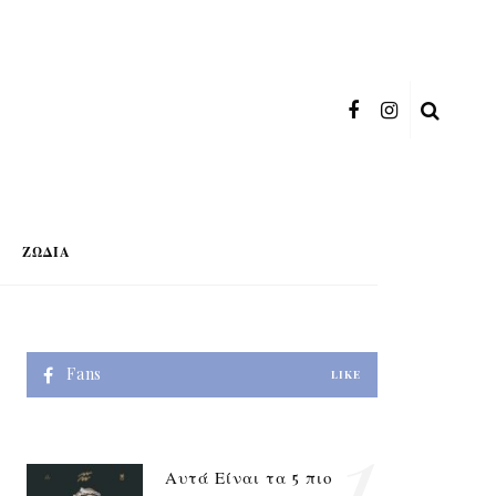
ΖΏΔΙΑ
Fans
LIKE
1
Αυτά Είναι τα 5 πιο