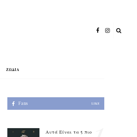
ΖΏΔΙΑ
Fans
LIKE
1
Αυτά Είναι τα 5 πιο