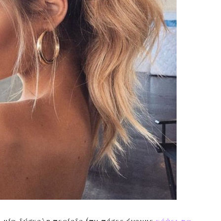
 μία δύσκολη περίοδο (πχ πόσες έχουμε
κόψει τα