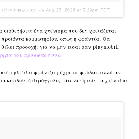
z (@selenagomez)
on
Aug 15, 2018 at 5:19pm PDT
α υιοθετήσεις ένα χτένισμα που δεν χρειάζεται
κά προϊόντα κομμωτηρίου, όπως η φράντζα. Θα
θέλει προσοχή: για να μην είσαι σαν playmobil,
χήμα του προσώπου σου.
ροτίμησε ίσια φράντζα μέχρι τα φρύδια, αλλά αν
μα καρδιάς ή στρόγγυλο, τότε δοκίμασε το χτένισμα