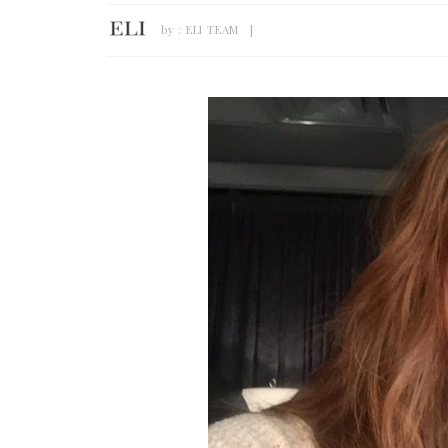
by :
ELI TEAM