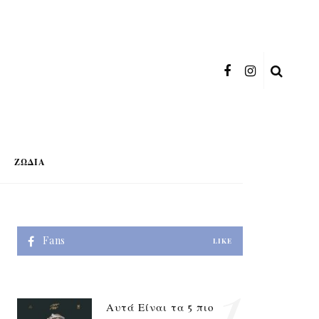
ΖΏΔΙΑ
Fans
LIKE
1
Αυτά Είναι τα 5 πιο