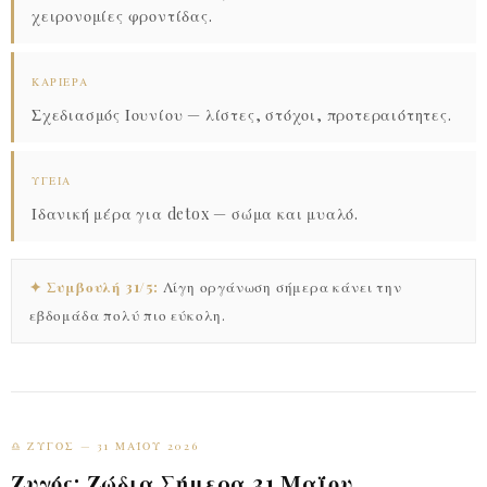
χειρονομίες φροντίδας.
ΚΑΡΙΈΡΑ
Σχεδιασμός Ιουνίου — λίστες, στόχοι, προτεραιότητες.
ΥΓΕΊΑ
Ιδανική μέρα για detox — σώμα και μυαλό.
✦ Συμβουλή 31/5:
Λίγη οργάνωση σήμερα κάνει την
εβδομάδα πολύ πιο εύκολη.
♎ ΖΥΓΌΣ — 31 ΜΑΪ́ΟΥ 2026
Ζυγός: Ζώδια Σήμερα 31 Μαΐου