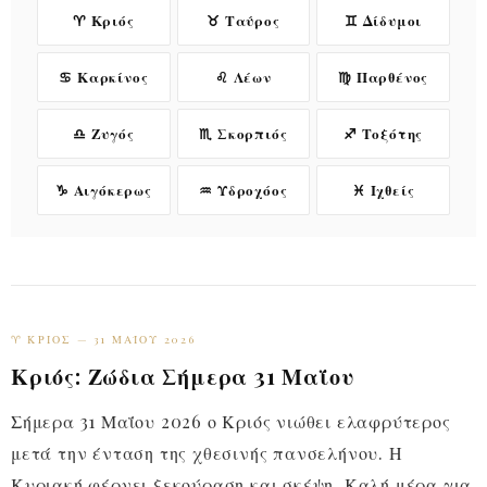
♈ Κριός
♉ Ταύρος
♊ Δίδυμοι
♋ Καρκίνος
♌ Λέων
♍ Παρθένος
♎ Ζυγός
♏ Σκορπιός
♐ Τοξότης
♑ Αιγόκερως
♒ Υδροχόος
♓ Ιχθείς
♈ ΚΡΙΌΣ — 31 ΜΑΪ́ΟΥ 2026
Κριός: Ζώδια Σήμερα 31 Μαΐου
Σήμερα 31 Μαΐου 2026 ο Κριός νιώθει ελαφρύτερος
μετά την ένταση της χθεσινής πανσελήνου. Η
Κυριακή φέρνει ξεκούραση και σκέψη. Καλή μέρα για