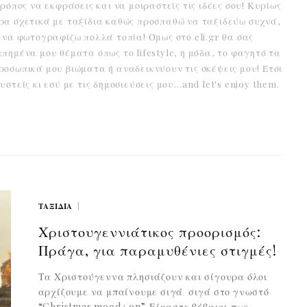
ρόπος να εκφράσεις και να μοιραστείς τις ιδέες σου! Κυρίως
ρα σχετικά με ταξίδια καθώς προσπαθώ να ταξιδεύω συχνά,
 να φωτογραφίζω πολλά τοπία! Όμως στο eli.gr θα σας
πημένα μου θέματα όπως το lifestyle, η μόδα, το φαγητό τα
οσωπικά μου βιώματα ή αναδεικνύουν τις σκέψεις μου! Έτσι
στείς κι εσύ με τις δημοσιεύσεις μου…and let's enjoy them.
ΤΑΞΊΔΙΑ
Χριστουγεννιάτικος προορισμός:
Πράγα, για παραμυθένιες στιγμές!
Τα Χριστούγεννα πλησιάζουν και σίγουρα όλοι
αρχίζουμε να μπαίνουμε σιγά σιγά στο γνωστό
“Christmas mood : on”. Είμαστε βέβαιοι πως