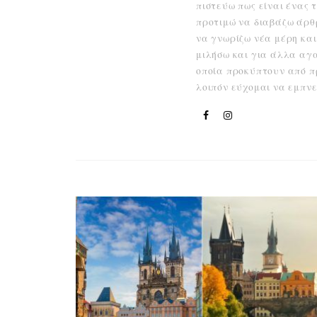
πιστεύω πως είναι ένας τ
προτιμώ να διαβάζω άρθ
να γνωρίζω νέα μέρη και
μιλήσω και για άλλα αγα
οποία προκύπτουν από πρ
λοιπόν εύχομαι να εμπνευ