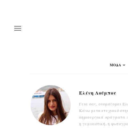
ΜΟΔΑ
Ελένη Λούμπου
Γεια σας, ονομάζομαι Ελ
Κάνω μεταπτυχιακό στην
δημιουργικά πράγματα π
η γυμναστική, η φωτογρ