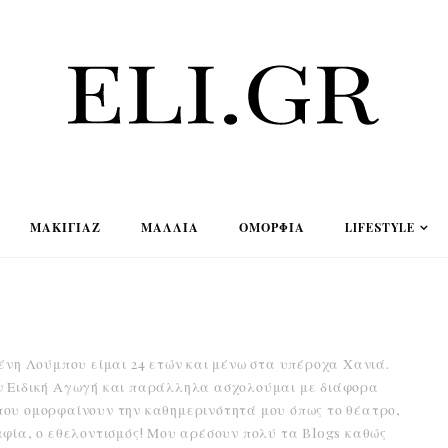
ΜΑΚΙΓΙΆΖ
ΜΑΛΛΙΆ
ΟΜΟΡΦΙΆ
LIFESTYLE
ένη Λούμπου είμαι 24 ετών και μένω στα υπέροχα Χανιά.
 Ειδική Αγωγή και παράλληλα ασχολούμαι με διάφορα
ου ομορφαίνουν την καθημερινότητά μου όπως το θέατρο,
αφία, ο εθελοντισμός! Μου αρέσουν πολύ τα Blogs καθώς