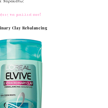
σε παρακάτω:
ψεις τα μαλλιά σου!
rdinary Clay Rebalancing