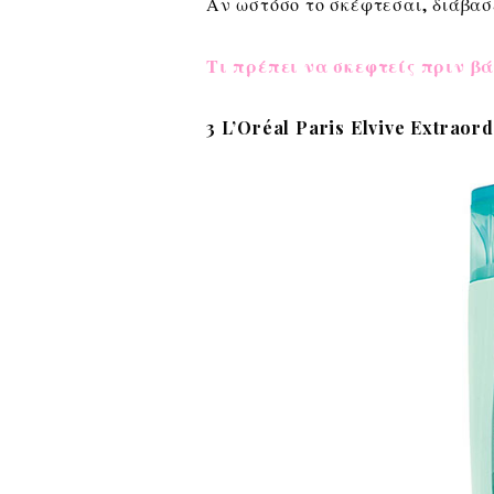
Αν ωστόσο το σκέφτεσαι, διάβα
Τι πρέπει να σκεφτείς πριν βά
3 L’Oréal Paris Elvive Extrao