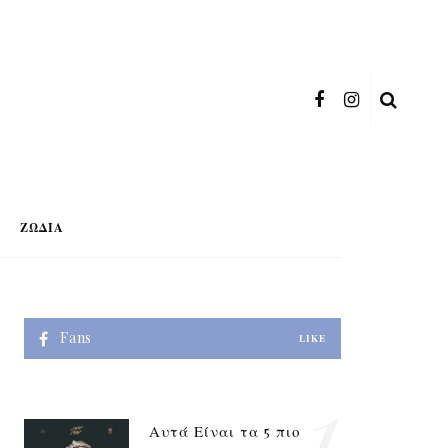
ΖΏΔΙΑ
Fans
LIKE
1
Αυτά Είναι τα 5 πιο