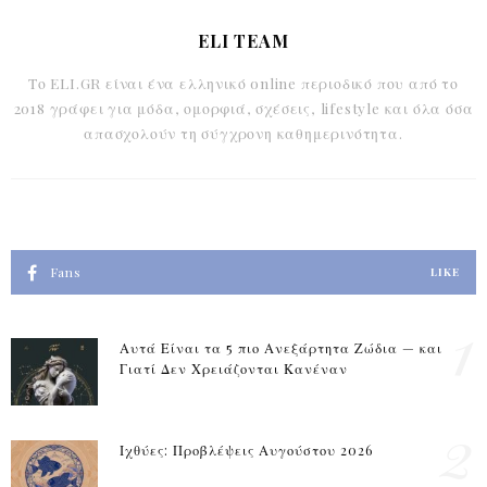
ELI TEAM
Το ELI.GR είναι ένα ελληνικό online περιοδικό που από το
2018 γράφει για μόδα, ομορφιά, σχέσεις, lifestyle και όλα όσα
απασχολούν τη σύγχρονη καθημερινότητα.
Fans
LIKE
1
Αυτά Είναι τα 5 πιο Ανεξάρτητα Ζώδια — και
Γιατί Δεν Χρειάζονται Κανέναν
2
Ιχθύες: Προβλέψεις Αυγούστου 2026