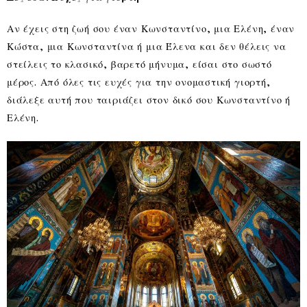
Αν έχεις στη ζωή σου έναν Κωνσταντίνο, μια Ελένη, έναν
Κώστα, μια Κωνσταντίνα ή μια Έλενα και δεν θέλεις να
στείλεις το κλασικό, βαρετό μήνυμα, είσαι στο σωστό
μέρος. Από όλες τις ευχές για την ονομαστική γιορτή,
διάλεξε αυτή που ταιριάζει στον δικό σου Κωνσταντίνο ή
Ελένη.