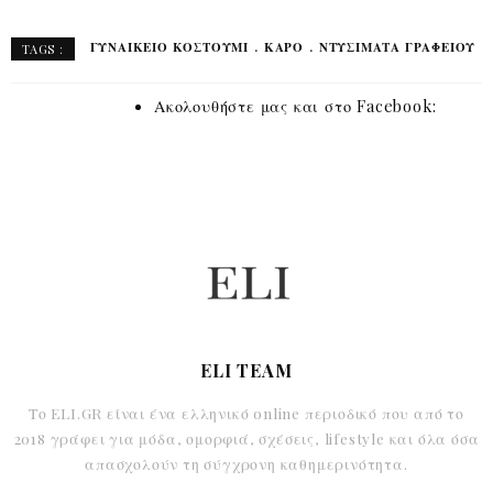
ΓΥΝΑΙΚΕΙΟ ΚΟΣΤΟΥΜΙ
ΚΑΡΌ
ΝΤΥΣΙΜΑΤΑ ΓΡΑΦΕΊΟΥ
TAGS :
Ακολουθήστε μας και στο Facebook:
ELI TEAM
Το ELI.GR είναι ένα ελληνικό online περιοδικό που από το
2018 γράφει για μόδα, ομορφιά, σχέσεις, lifestyle και όλα όσα
απασχολούν τη σύγχρονη καθημερινότητα.