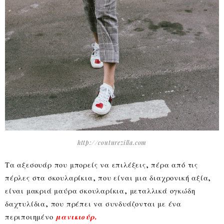
http://couturezilla.com
Τα αξεσουάρ που μπορείς να επιλέξεις, πέρα από τις
πέρλες στα σκουλαρίκια, που είναι μια διαχρονική αξία,
είναι μακριά μαύρα σκουλαρίκια, μεταλλικά ογκώδη
δαχτυλίδια, που πρέπει να συνδυάζονται με ένα
περιποιημένο
μανικιούρ.