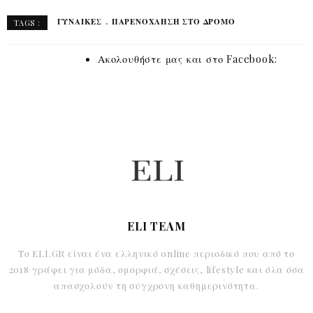
ΓΥΝΑΊΚΕΣ
ΠΑΡΕΝΌΧΛΗΣΗ ΣΤΟ ΔΡΌΜΟ
TAGS :
Ακολουθήστε μας και στο Facebook:
ELI TEAM
Το ELI.GR είναι ένα ελληνικό online περιοδικό που από το
2018 γράφει για μόδα, ομορφιά, σχέσεις, lifestyle και όλα όσα
απασχολούν τη σύγχρονη καθημερινότητα.