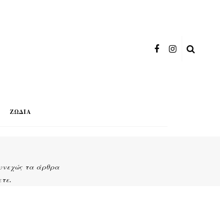
ΖΏΔΙΑ
συνεχώς τα άρθρα
ετε.