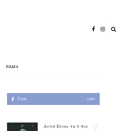
ΖΏΔΙΑ
Fans
LIKE
1
Αυτά Είναι τα 5 πιο