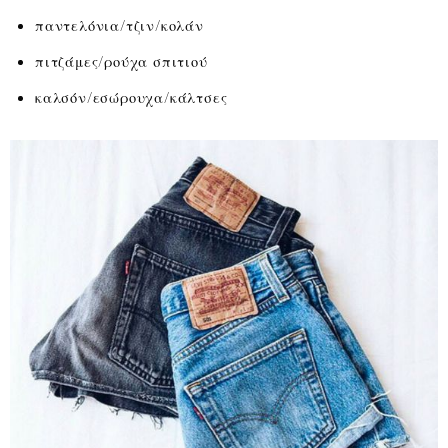
παντελόνια/τζιν/κολάν
πιτζάμες/ρούχα σπιτιού
καλσόν/εσώρουχα/κάλτσες