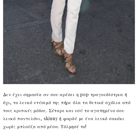
Δεν έχει σημασία αν σου αρέσει η pop τραγουδίστρια ή
όχι, το λευκό ντύσιμό της πήρε όλα τα θετικά σχόλια από
τους κριτικές μόδας. Σέταρε και εσύ το αγαπημένο σου
λευκό παντελόνι, skinny ή φαρδύ με ένα λευκό σακάκι
χωρίς μπλούζα από μέσα. Τόλμησέ το!