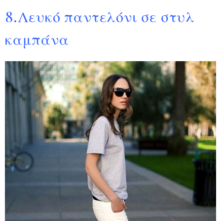
8.Λευκό παντελόνι σε στυλ
καμπάνα