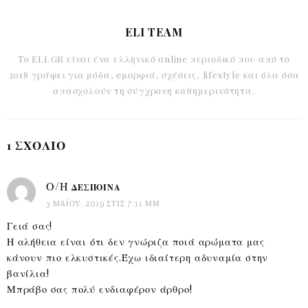
ELI TEAM
Το ELI.GR είναι ένα ελληνικό online περιοδικό που από το
2018 γράφει για μόδα, ομορφιά, σχέσεις, lifestyle και όλα όσα
απασχολούν τη σύγχρονη καθημερινότητα.
1 ΣΧΌΛΙΟ
Ο/Η
ΔΈΣΠΟΙΝΑ
3 ΜΑΪ́ΟΥ, 2019 ΣΤΙΣ 7:11 ΜΜ
Γειά σας!
Η αλήθεια είναι ότι δεν γνώριζα ποιά αρώματα μας
κάνουν πιο ελκυστικές.Έχω ιδιαίτερη αδυναμία στην
βανίλια!
Μπράβο σας πολύ ενδιαφέρον άρθρο!