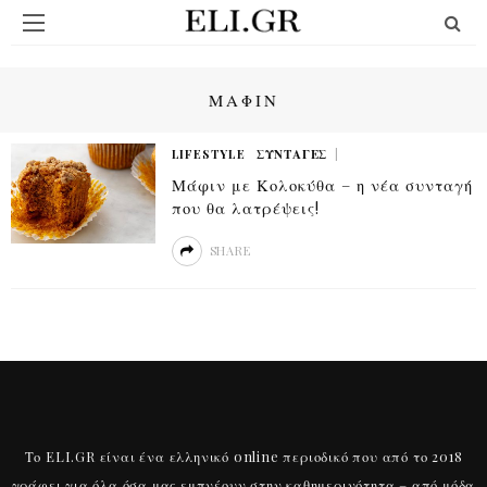
ΜΆΦΙΝ
LIFESTYLE
ΣΥΝΤΑΓΈΣ
Μάφιν με Κολοκύθα – η νέα συνταγή
που θα λατρέψεις!
SHARE
Το ELI.GR είναι ένα ελληνικό online περιοδικό που από το 2018
γράφει για όλα όσα μας εμπνέουν στην καθημερινότητα – από μόδα