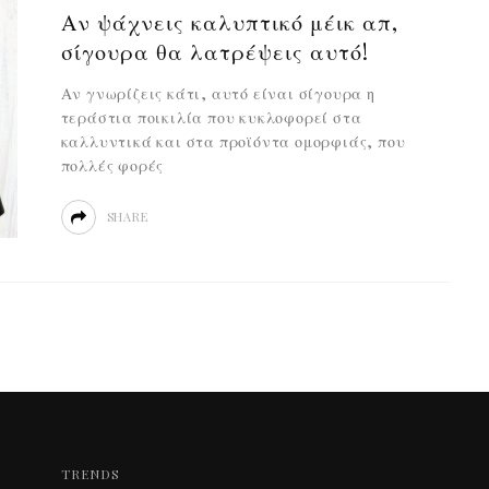
Αν ψάχνεις καλυπτικό μέικ απ,
σίγουρα θα λατρέψεις αυτό!
Αν γνωρίζεις κάτι, αυτό είναι σίγουρα η
τεράστια ποικιλία που κυκλοφορεί στα
καλλυντικά και στα προϊόντα ομορφιάς, που
πολλές φορές
SHARE
TRENDS