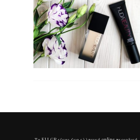
Το ELI.GR είναι ένα ελληνικό online περιοδικό