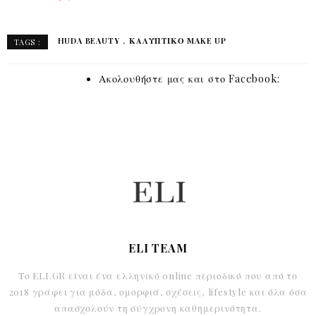
HUDA BEAUTY
ΚΑΛΥΠΤΙΚΟ MAKE UP
TAGS :
Ακολουθήστε μας και στο Facebook:
ELI TEAM
Το ELI.GR είναι ένα ελληνικό online περιοδικό που από το
2018 γράφει για μόδα, ομορφιά, σχέσεις, lifestyle και όλα όσα
απασχολούν τη σύγχρονη καθημερινότητα.